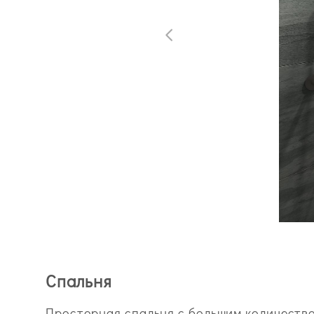
Спальня
Просторная спальня
с большим количеств