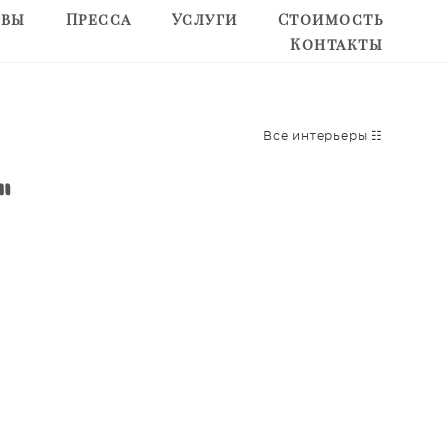
ывы
ывы
Пресса
Пресса
Услуги
Услуги
Стоимость
Стоимость
Контакты
Контакты
Все интерьеры ☷
"